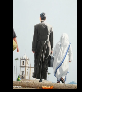
Berenice
Passarim
Raphael Rabello