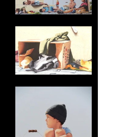
Os Meninos da Cinelândia (2)
Os Meninos da Cinelândia (2)