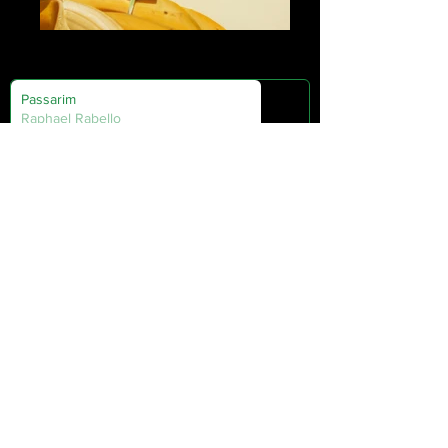
Recado 1
Passarim
Raphael Rabello
00:00
/
00:00
Apresentação
Portifólio