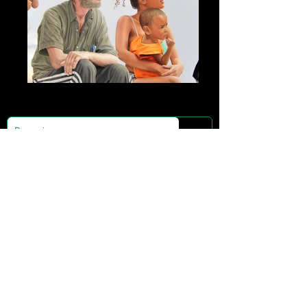
A Visita
Passarim
Raphael Rabello
00:00
/
00:00
Apresentação