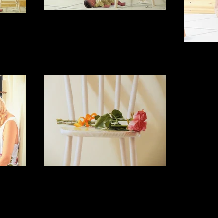
Bruna
rço/2018
Bruna